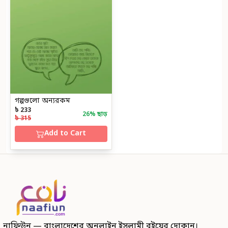
গল্পগুলো অন্যরকম
৳ 233
26
% ছাড়
৳ 315
Add to Cart
নাফিউন — বাংলাদেশের অনলাইন ইসলামী বইয়ের দোকান।