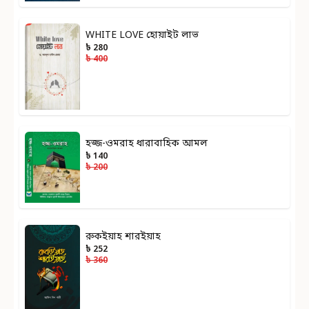
WHITE LOVE হোয়াইট লাভ
৳ 280
৳ 400
হজ্জ-ওমরাহ ধারাবাহিক আমল
৳ 140
৳ 200
রুকইয়াহ শারইয়াহ
৳ 252
৳ 360