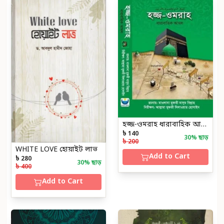
হজ্জ-ওমরাহ ধারাবাহিক আমল
৳ 140
30
% ছাড়
৳ 200
WHITE LOVE হোয়াইট লাভ
Add to Cart
৳ 280
30
% ছাড়
৳ 400
Add to Cart