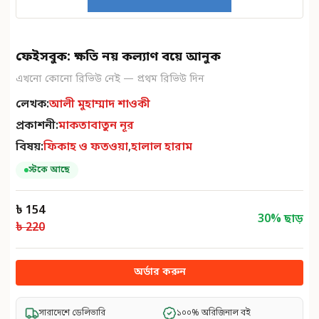
ফেইসবুক: ক্ষতি নয় কল্যাণ বয়ে আনুক
এখনো কোনো রিভিউ নেই — প্রথম রিভিউ দিন
লেখক:
আলী মুহাম্মাদ শাওকী
প্রকাশনী:
মাকতাবাতুন নূর
বিষয়:
ফিকাহ ও ফতওয়া
,
হালাল হারাম
স্টকে আছে
৳ 154
30
% ছাড়
৳ 220
অর্ডার করুন
সারাদেশে ডেলিভারি
১০০% অরিজিনাল বই