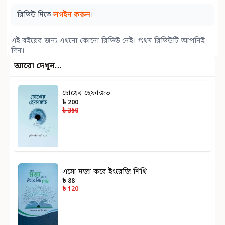
রিভিউ দিতে
লগইন করুন
।
এই বইয়ের জন্য এখনো কোনো রিভিউ নেই। প্রথম রিভিউটি আপনিই
দিন।
আরো দেখুন…
চোখের হেফাজত
৳ 200
৳ 350
এসো মজা করে ইংরেজি শিখি
৳ 88
৳ 120