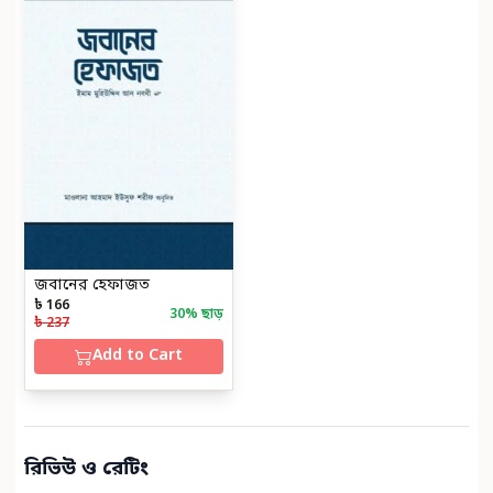
জবানের হেফাজত
৳ 166
30
% ছাড়
৳ 237
Add to Cart
রিভিউ ও রেটিং