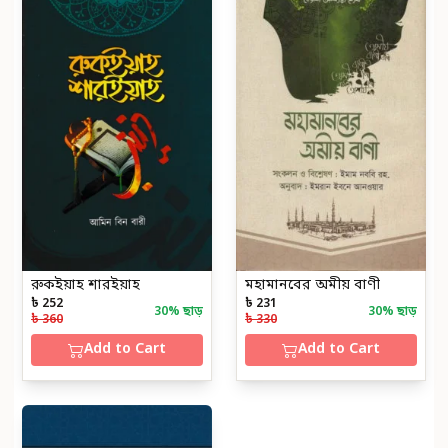
রুকইয়াহ শারইয়াহ
মহামানবের অমীয় বাণী
৳ 252
৳ 231
30
% ছাড়
30
% ছাড়
৳ 360
৳ 330
Add to Cart
Add to Cart