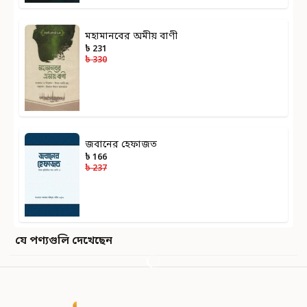
মহামানবের অমীয় বাণী
৳ 231
৳ 330
জবানের হেফাজত
৳ 166
৳ 237
যে পণ্যগুলি দেখেছেন