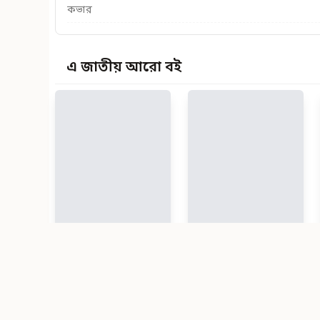
কভার
এ জাতীয় আরো বই
আহকামুন নিসা (বক্স সম্বলিত অফসেট)
আহকামুন নিসা
৳ 354
৳ 590
40
% ছাড়
৳ 240
৳ 400
40
% ছাড়