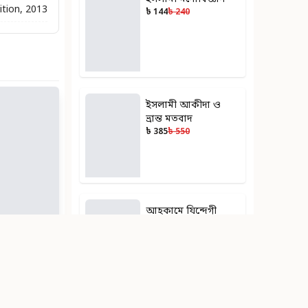
ition, 2013
৳ 144
৳ 240
ইসলামী আকীদা ও
ভ্রান্ত মতবাদ
৳ 385
৳ 550
আহকামে যিন্দেগী
৳ 232
৳ 400
োবিজ্ঞান
40
% ছাড়