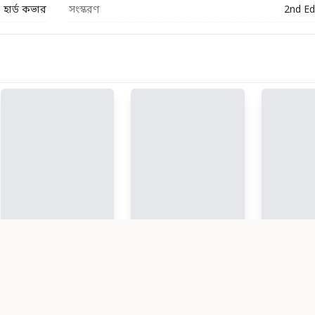
হার্ড কভার
সংস্করণ
2nd Ed
ইসলামী ভূগোল (হার্ডকভার)
নফছ ও শয়তানের সাথে মোকাবেলা (হার্ডকভার)
ইসলামী মন
৳ 650
৳ 1100
41
% ছাড়
৳ 120
৳ 200
40
% ছাড়
৳ 144
৳ 240