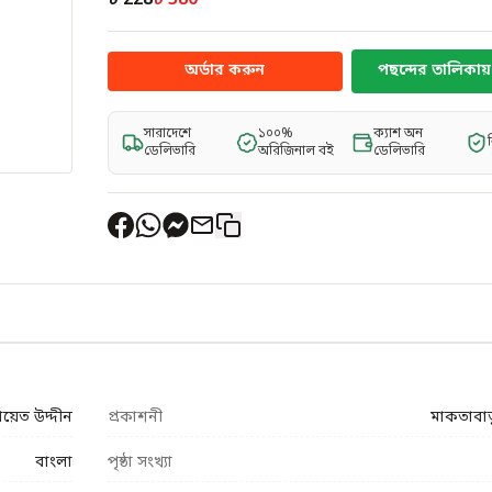
৳ 228
৳ 380
অর্ডার করুন
পছন্দের তালিকায় 
সারাদেশে
১০০%
ক্যাশ অন
ডেলিভারি
অরিজিনাল বই
ডেলিভারি
ায়েত উদ্দীন
প্রকাশনী
মাকতাবা
বাংলা
পৃষ্ঠা সংখ্যা