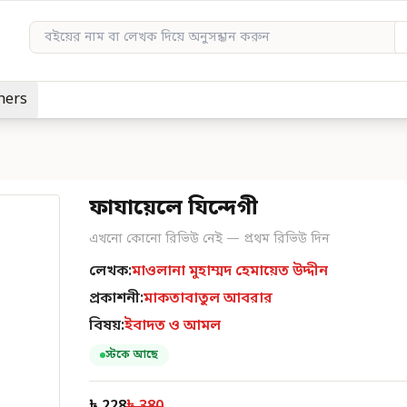
hers
ফাযায়েলে যিন্দেগী
এখনো কোনো রিভিউ নেই — প্রথম রিভিউ দিন
লেখক:
মাওলানা মুহাম্মদ হেমায়েত উদ্দীন
প্রকাশনী:
মাকতাবাতুল আবরার
বিষয়:
ইবাদত ও আমল
স্টকে আছে