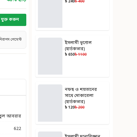
40
% ছাড়
৳ 240
৳ 400
যুক্ত করুন
নিরাপদ পেমেন্ট
ইসলামী ভূগোল
(হার্ডকভার)
৳ 650
৳ 1100
নফছ ও শয়তানের
সাথে মোকাবেলা
(হার্ডকভার)
৳ 120
৳ 200
তুল আবরার
622
ইসলামী মনোবিজ্ঞান