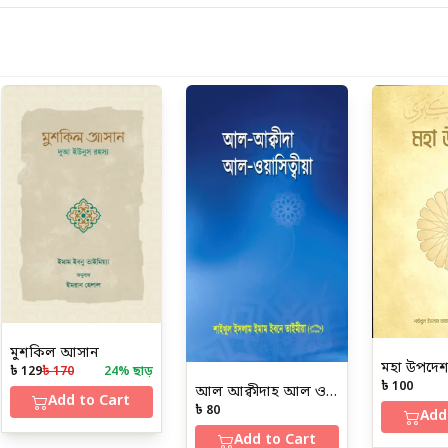
মুশকিল আসান
মহা উপদে
৳ 129
৳ 170
24
% ছাড়
৳ 100
আল আক্বীদাহ আল ওয়াসিত্বীয়া
Add to Cart
৳ 80
Add
Add to Cart