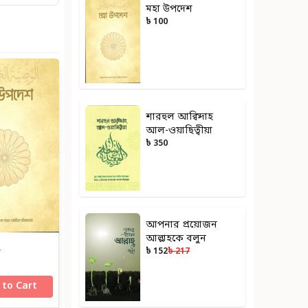
মহা উপদেশ
৳ 100
শারহুল আক্বিদাহ
আল-ওয়াছিত্বীয়া
৳ 350
আপনার প্রয়োজন
আল্লাহকে বলুন
৳ 152
৳ 217
শ
 to Cart