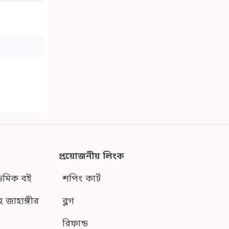
প্রয়োজনীয় লিংক
েমিক বই
শপিং কার্ট
হ জাহাঙ্গীর
ব্লগ
রিফান্ড