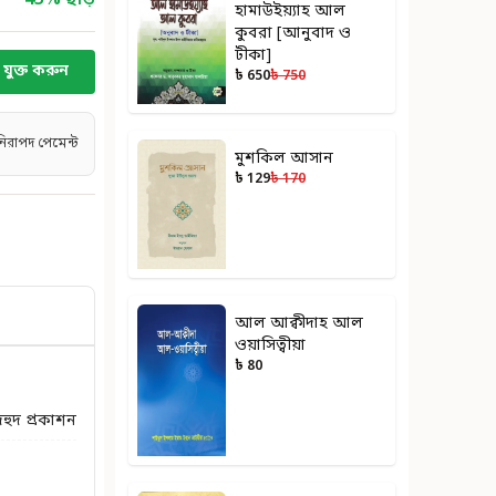
45
% ছাড়
হামাউইয়্যাহ আল
কুবরা [আনুবাদ ও
টীকা]
যুক্ত করুন
৳ 650
৳ 750
নিরাপদ পেমেন্ট
মুশকিল আসান
৳ 129
৳ 170
আল আক্বীদাহ আল
ওয়াসিত্বীয়া
৳ 80
দহুদ প্রকাশন