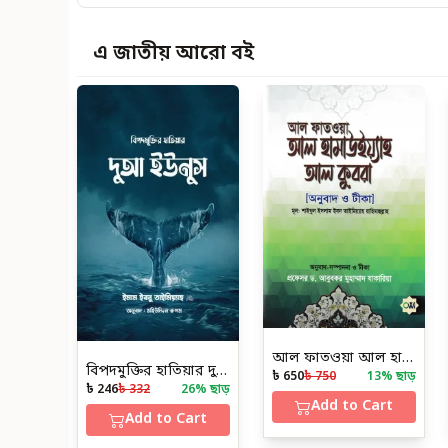
এ জাতীয় আরো বই
আল ফাতওয়া আল হামাউইয়্যাহ আল কুবরা [আনুবাদ ও টীকা]
বিপদমুক্তির হাতিয়ার দুআ ইউনুস
৳ 650
৳ 750
13
% ছাড়
৳ 246
৳ 332
26
% ছাড়
Add to Cart
Add to Cart