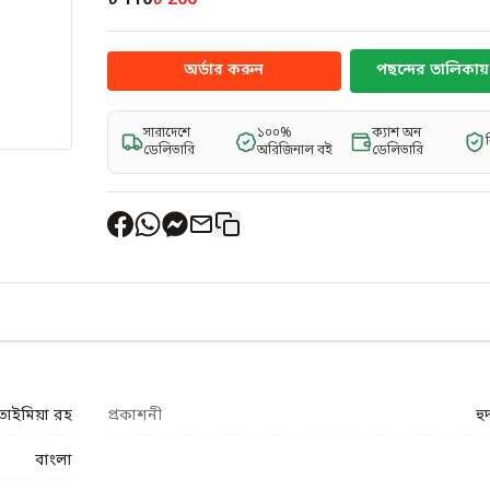
৳ 110
৳ 200
অর্ডার করুন
পছন্দের তালিকায় 
সারাদেশে
১০০%
ক্যাশ অন
ডেলিভারি
অরিজিনাল বই
ডেলিভারি
তাইমিয়া রহ
প্রকাশনী
হু
বাংলা