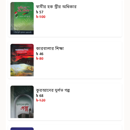
স্বামীর হক স্ত্রীর অধিকার
৳ 57
৳ 100
কারবালার শিক্ষা
৳ 46
৳ 80
কুরআনের দুর্লভ গল্প
৳ 68
৳ 120