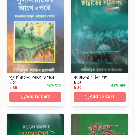
পুলসিরাতের আগে ও পরে
জান্নাতের সঠিক পথ
৳ 21
৳ 46
42
% ছাড়
43
% ছাড়
৳ 36
৳ 80
Add to Cart
Add to Cart