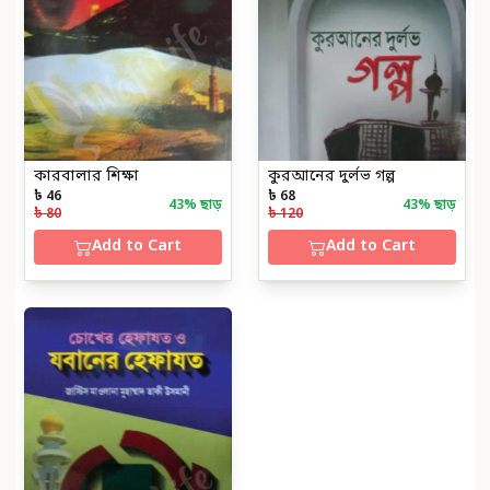
কারবালার শিক্ষা
কুরআনের দুর্লভ গল্প
৳ 46
৳ 68
43
% ছাড়
43
% ছাড়
৳ 80
৳ 120
Add to Cart
Add to Cart