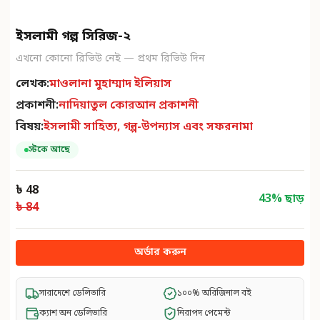
ইসলামী গল্প সিরিজ-২
এখনো কোনো রিভিউ নেই — প্রথম রিভিউ দিন
লেখক:
মাওলানা মুহাম্মাদ ইলিয়াস
প্রকাশনী:
নাদিয়াতুল কোরআন প্রকাশনী
বিষয়:
ইসলামী সাহিত্য, গল্প-উপন্যাস এবং সফরনামা
স্টকে আছে
৳ 48
43
% ছাড়
৳ 84
অর্ডার করুন
সারাদেশে ডেলিভারি
১০০% অরিজিনাল বই
ক্যাশ অন ডেলিভারি
নিরাপদ পেমেন্ট