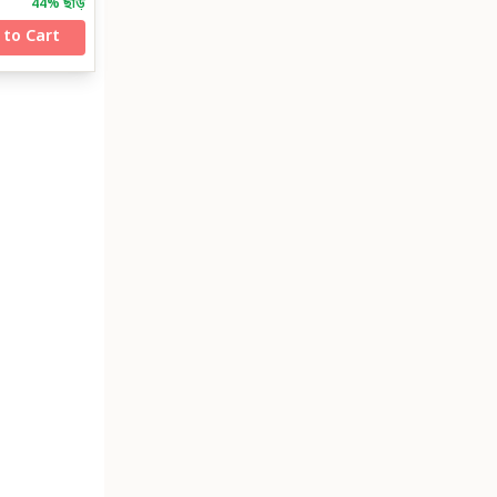
44
% ছাড়
 to Cart