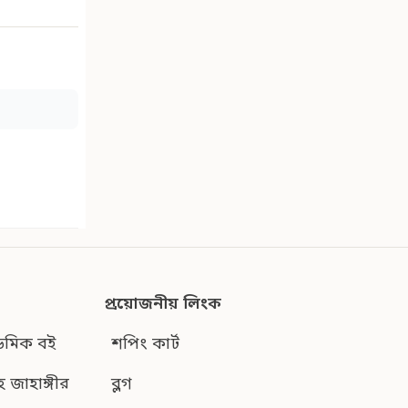
প্রয়োজনীয় লিংক
েমিক বই
শপিং কার্ট
হ জাহাঙ্গীর
ব্লগ