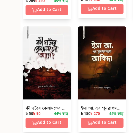
৳ 269
৳ 490
45
% ছাড়
Add to Cart
Add to Cart
কী ঘটবে কেয়ামতের আগে
ইসা আ. এর পুনরাগমনের আকিদা
৳ 50
৳ 90
44
% ছাড়
৳ 150
৳ 270
44
% ছাড়
Add to Cart
Add to Cart