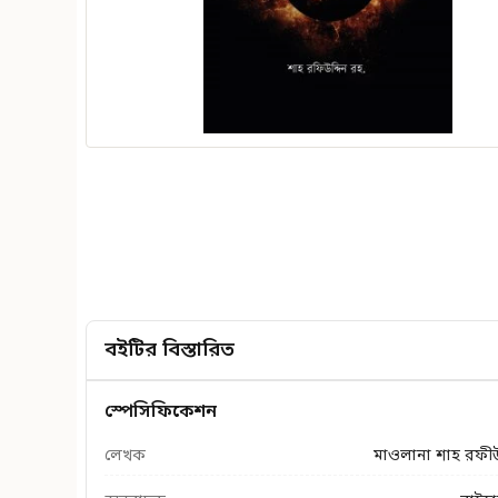
বইটির বিস্তারিত
স্পেসিফিকেশন
লেখক
মাওলানা শাহ রফীউদ