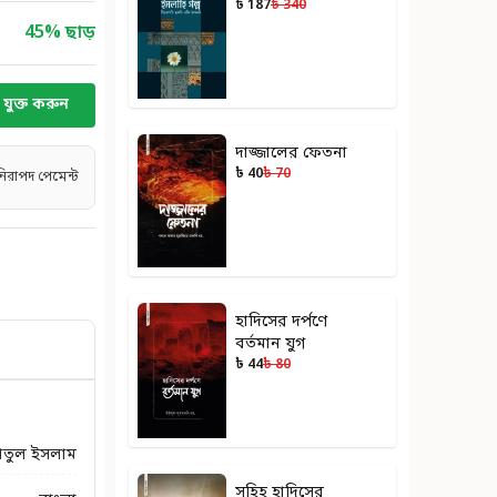
৳ 187
৳ 340
45
% ছাড়
যুক্ত করুন
দাজ্জালের ফেতনা
৳ 40
৳ 70
নিরাপদ পেমেন্ট
হাদিসের দর্পণে
বর্তমান যুগ
৳ 44
৳ 80
াতুল ইসলাম
সহিহ হাদিসের