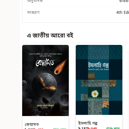
অনুবাদক
রাইহা
সংস্করণ
4th Ed
এ জাতীয় আরো বই
ইসলাহি গল্প
কেয়ামত
৳ 187
৳ 340
45
% ছাড়