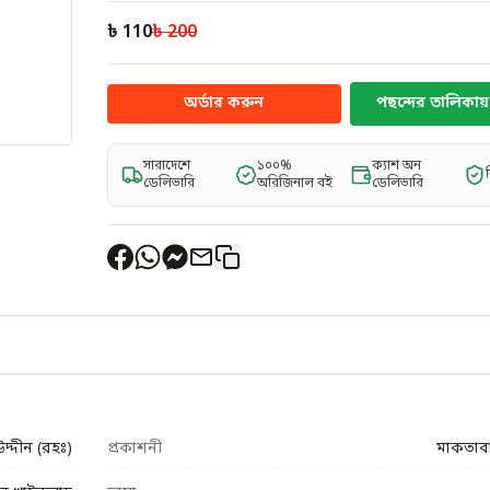
৳ 110
৳ 200
অর্ডার করুন
পছন্দের তালিকায় 
সারাদেশে
১০০%
ক্যাশ অন
ডেলিভারি
অরিজিনাল বই
ডেলিভারি
্দীন (রহঃ)
প্রকাশনী
মাকতাব