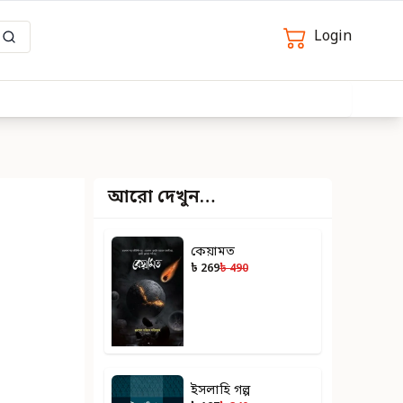
Login
আরো দেখুন…
কেয়ামত
৳ 269
৳ 490
ইসলাহি গল্প