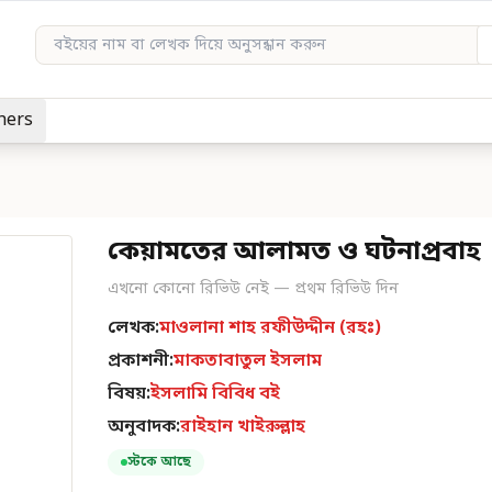
hers
কেয়ামতের আলামত ও ঘটনাপ্রবাহ
এখনো কোনো রিভিউ নেই — প্রথম রিভিউ দিন
লেখক:
মাওলানা শাহ রফীউদ্দীন (রহঃ)
প্রকাশনী:
মাকতাবাতুল ইসলাম
বিষয়:
ইসলামি বিবিধ বই
অনুবাদক:
রাইহান খাইরুল্লাহ
স্টকে আছে