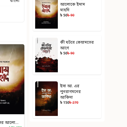
বাংলা
আলোকে ইমাম
মাহদি
৳ 50
৳ 90
কী ঘটবে কেয়ামতের
আগে
৳ 50
৳ 90
ইসা আ. এর
পুনরাগমনের
আকিদা
৳ 150
৳ 270
সহিহ হাদিসের আলোকে ইমাম মাহদি