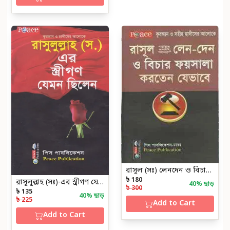
রাসূল (সঃ) লেনদেন ও বিচার ফয়সালা করতেন যেভাবে
৳ 180
রাসূলূল্লাহ (সঃ)-এর স্ত্রীগণ যেমন ছিলেন
40
% ছাড়
৳ 300
৳ 135
40
% ছাড়
৳ 225
Add to Cart
Add to Cart