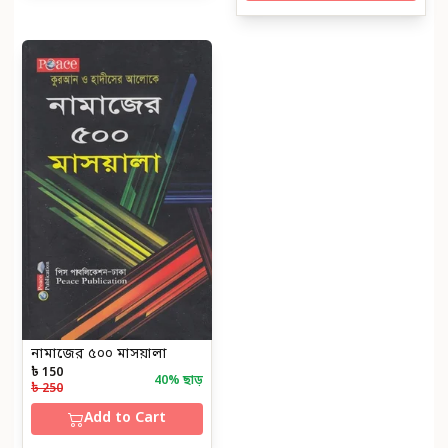
নামাজের ৫০০ মাসয়ালা
৳ 150
40
% ছাড়
৳ 250
Add to Cart