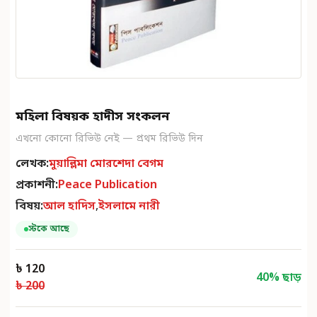
মহিলা বিষয়ক হাদীস সংকলন
এখনো কোনো রিভিউ নেই — প্রথম রিভিউ দিন
লেখক:
মুয়াল্লিমা মোরশেদা বেগম
প্রকাশনী:
Peace Publication
বিষয়:
আল হাদিস
,
ইসলামে নারী
স্টকে আছে
৳ 120
40
% ছাড়
৳ 200