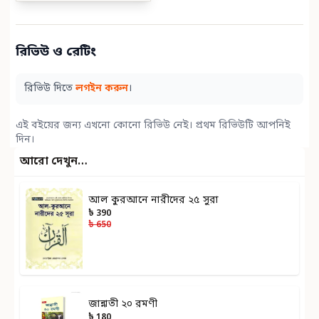
রিভিউ ও রেটিং
রিভিউ দিতে
লগইন করুন
।
এই বইয়ের জন্য এখনো কোনো রিভিউ নেই। প্রথম রিভিউটি আপনিই
দিন।
আরো দেখুন…
আল কুরআনে নারীদের ২৫ সুরা
৳ 390
৳ 650
জান্নাতী ২০ রমণী
৳ 180