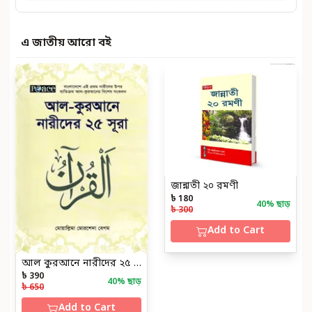
এ জাতীয় আরো বই
জান্নাতী ২০ রমণী
৳ 180
40
% ছাড়
৳ 300
Add to Cart
আল কুরআনে নারীদের ২৫ সুরা
৳ 390
40
% ছাড়
৳ 650
Add to Cart