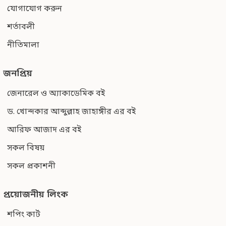
যোগাযোগ করুন
শর্তাবলী
নীতিমালা
জনপ্রিয়
জেনারেল ও অ্যাকাডেমিক বই
ড. খোন্দকার আব্দুল্লাহ জাহাঙ্গীর এর বই
আরিফ আজাদ এর বই
সকল বিষয়
সকল প্রকাশনী
প্রয়োজনীয় লিংক
শপিং কার্ট