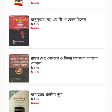
৳ 300
রাসূলূল্লাহ (সঃ)-এর স্ত্রীগণ যেমন ছিলেন
৳ 135
৳ 225
রাসূল (সঃ) লেনদেন ও বিচার ফয়সালা করতেন
যেভাবে
৳ 180
৳ 300
নামাজের প্রচলিত ভুল
৳ 135
৳ 225