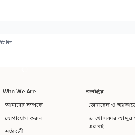
িই দিন।
Who We Are
জনপ্রিয়
আমাদের সম্পর্কে
জেনারেল ও অ্যাকাড
যোগাযোগ করুন
ড. খোন্দকার আব্দুল্লা
এর বই
শর্তাবলী
ন