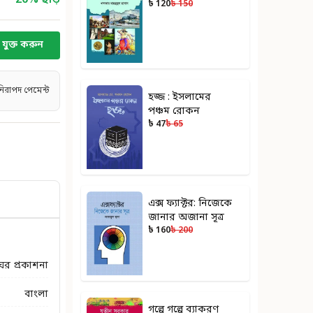
20
% ছাড়
৳ 120
৳ 150
যুক্ত করুন
নিরাপদ পেমেন্ট
হজ্জ : ইসলামের
পঞ্চম রোকন
৳ 47
৳ 65
এক্স ফ্যাক্টর: নিজেকে
জানার অজানা সূত্র
৳ 160
৳ 200
 প্রকাশনা
বাংলা
গল্পে গল্পে ব্যাকরণ