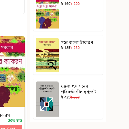
৳ 160
৳ 200
গল্পে বাংলা উচ্চারণ
৳ 185
৳ 230
জেলা প্রশাসনের
পরিবর্তনশীল দৃশ্যপট
৳ 439
৳ 550
ব্যাকরণ
20
% ছাড়