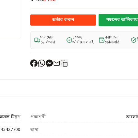
৳ 120
৳ 150
অর্ডার করুন
পছন্দের তালিকায় 
সারাদেশে
১০০%
ক্যাশ অন
ডেলিভারি
অরিজিনাল বই
ডেলিভারি
আসাদ মিরণ
প্রকাশনী
আলোঘর
843427700
ভাষা