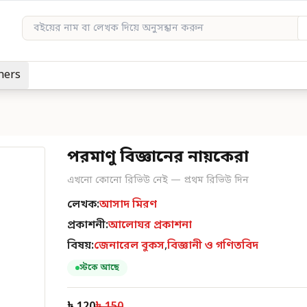
hers
পরমাণু বিজ্ঞানের নায়কেরা
এখনো কোনো রিভিউ নেই — প্রথম রিভিউ দিন
লেখক:
আসাদ মিরণ
প্রকাশনী:
আলোঘর প্রকাশনা
বিষয়:
জেনারেল বুকস
,
বিজ্ঞানী ও গণিতবিদ
স্টকে আছে