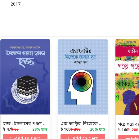
2017
হজ্জ : ইসলামের পঞ্চম রোকন
এক্স ফ্যাক্টর: নিজেকে জানার অজানা সূত্র
গল্পে গল্পে 
৳ 47
৳ 65
28
% ছাড়
৳ 160
৳ 200
20
% ছাড়
৳ 160
৳ 200
Add to Cart
Add to Cart