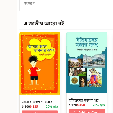
সংস্করণ
এ জাতীয় আরো বই
ইতিহাসের মজার গল্প
জানার জগৎ ভাবনার জগৎ
৳ 120
৳ 150
20
% ছাড়
৳ 100
৳ 125
20
% ছাড়
Add to Cart