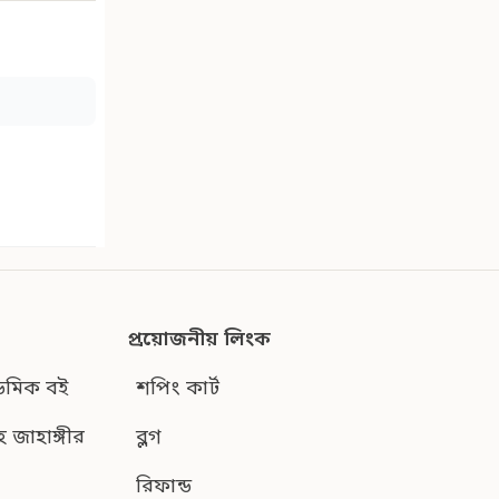
প্রয়োজনীয় লিংক
েমিক বই
শপিং কার্ট
হ জাহাঙ্গীর
ব্লগ
রিফান্ড