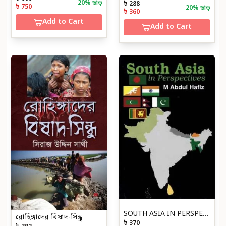
20
% ছাড়
৳ 288
৳ 750
20
% ছাড়
৳ 360
Add to Cart
Add to Cart
SOUTH ASIA IN PERSPECTIVES
রোহিঙ্গাদের বিষাদ-সিন্ধু
৳ 370