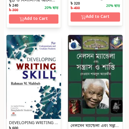
মুদ্রা ও শিলালিপির আলোকে বাংলার হাবশী সুলতান ও তৎকালীন সমাজ
৳ 320
৳ 240
20
% ছাড়
20
% ছাড়
৳ 400
৳ 300
Add to Cart
Add to Cart
DEVELOPING WRITING SKILL
নেলসেন ম্যান্ডেলা এবং সন্ত্রাস ও শান্তি
৳ 600