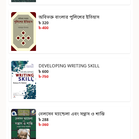
অবিভক্ত বাংলার পুলিশের ইতিহাস
৳ 320
৳ 400
DEVELOPING WRITING SKILL
৳ 600
৳ 750
নেলসেন ম্যান্ডেলা এবং সন্ত্রাস ও শান্তি
৳ 288
৳ 360