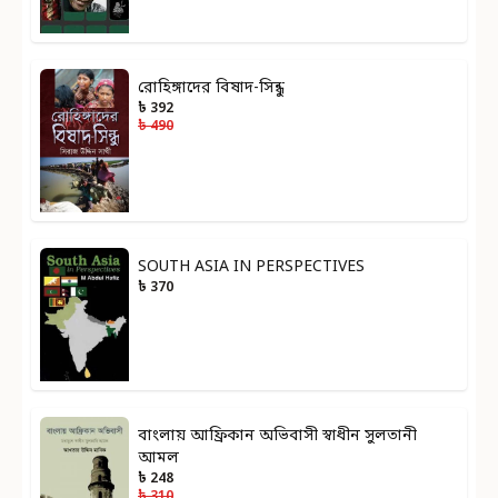
রোহিঙ্গাদের বিষাদ-সিন্ধু
৳ 392
৳ 490
SOUTH ASIA IN PERSPECTIVES
৳ 370
বাংলায় আফ্রিকান অভিবাসী স্বাধীন সুলতানী
আমল
৳ 248
৳ 310