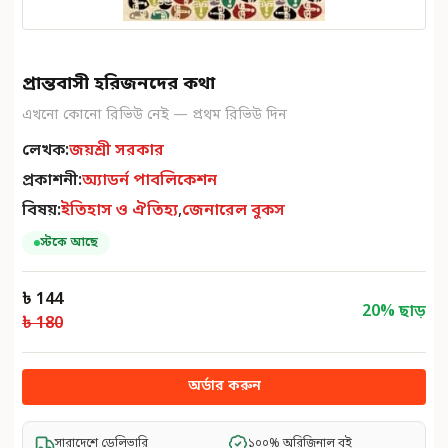
প্রান্তবাসী হরিজনদের কথা
এখনো কোনো রিভিউ নেই — প্রথম রিভিউ দিন
লেখক:
জয়শ্রী সরকার
প্রকাশনী:
অ্যাডর্ন পাবলিকেশন
বিষয়:
ইতিহাস ও ঐতিহ্য
,
জেনারেল বুকস
স্টকে আছে
৳ 144
20
% ছাড়
৳ 180
অর্ডার করুন
সারাদেশে ডেলিভারি
১০০% অরিজিনাল বই