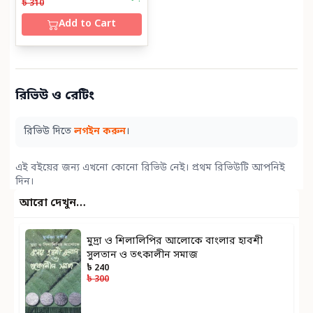
৳ 310
Add to Cart
রিভিউ ও রেটিং
রিভিউ দিতে
লগইন করুন
।
এই বইয়ের জন্য এখনো কোনো রিভিউ নেই। প্রথম রিভিউটি আপনিই
দিন।
আরো দেখুন…
মুদ্রা ও শিলালিপির আলোকে বাংলার হাবশী
সুলতান ও তৎকালীন সমাজ
৳ 240
৳ 300