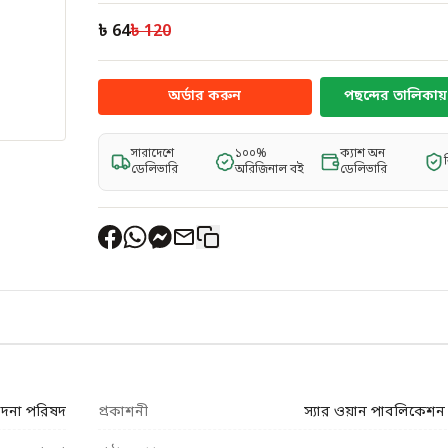
৳ 64
৳ 120
অর্ডার করুন
পছন্দের তালিকায় 
সারাদেশে
১০০%
ক্যাশ অন
ডেলিভারি
অরিজিনাল বই
ডেলিভারি
পাদনা পরিষদ
প্রকাশনী
স্যার ওয়ান পাবলিকেশন (