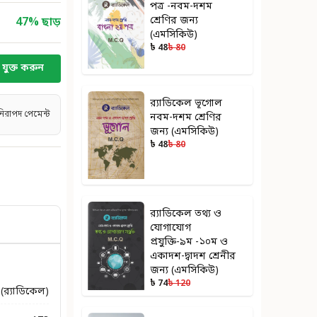
পত্র -নবম-দশম
শ্রেণির জন্য
47
% ছাড়
(এমসিকিউ)
৳ 48
৳ 80
যুক্ত করুন
র‌্যাডিকেল ভূগোল
নিরাপদ পেমেন্ট
নবম-দশম শ্রেণির
জন্য (এমসিকিউ)
৳ 48
৳ 80
র‌্যাডিকেল তথ্য ও
যোগাযোগ
প্রযুক্তি-৯ম -১০ম ও
একাদশ-দ্বাদশ শ্রেনীর
জন্য (এমসিকিউ)
৳ 74
৳ 120
র‍্যাডিকেল)