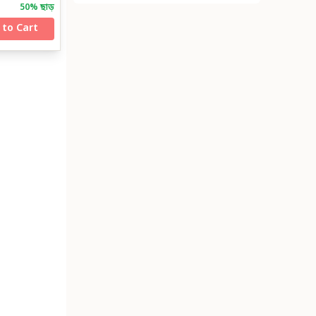
50
% ছাড়
 to Cart