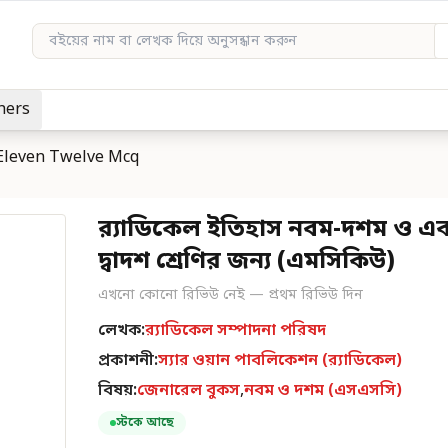
hers
 Eleven Twelve Mcq
র‌্যাডিকেল ইতিহাস নবম-দশম ও এ
দ্বাদশ শ্রেণির জন্য (এমসিকিউ)
এখনো কোনো রিভিউ নেই — প্রথম রিভিউ দিন
লেখক:
র‌্যাডিকেল সম্পাদনা পরিষদ
প্রকাশনী:
স্যার ওয়ান পাবলিকেশন (র‍্যাডিকেল)
বিষয়:
জেনারেল বুকস
,
নবম ও দশম (এসএসসি)
স্টকে আছে