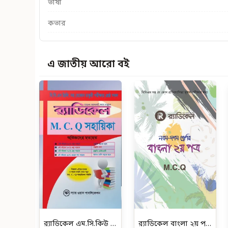
ভাষা
কভার
এ জাতীয় আরো বই
র‍্যাডিকেল এম.সি.কিউ সহায়িকা (বি.সি.এস প্রিলি. সহ যেকোন চাকুরী পরীক্ষার জন্য)
র‌্যাডিকেল বাংলা ২য় পত্র -নবম-দশম শ্রেণির জন্য (এমসিকিউ)