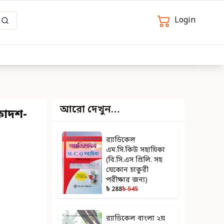
Login
আরো দেখুন…
কাদশ-
র‍্যাডিকেল
এম.সি.কিউ সহায়িকা
(বি.সি.এস প্রিলি. সহ
যেকোন চাকুরী
পরীক্ষার জন্য)
৳ 288
৳ 545
র‌্যাডিকেল বাংলা ২য়