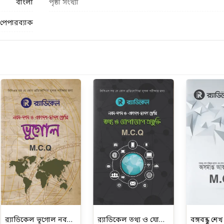
বাংলা
পৃষ্ঠা সংখ্যা
পেপারব্যাক
র‌্যাডিকেল ভূগোল নবম-দশম শ্রেণির জন্য (এমসিকিউ)
র‌্যাডিকেল তথ্য ও যোগাযোগ প্রযুক্তি-৯ম -১০ম ও একাদশ-দ্বাদশ শ্রেনীর জন্য (এমসিকিউ)