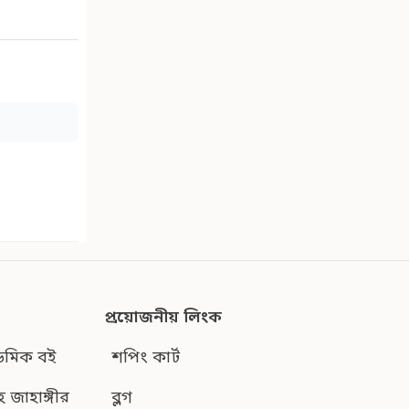
প্রয়োজনীয় লিংক
েমিক বই
শপিং কার্ট
হ জাহাঙ্গীর
ব্লগ