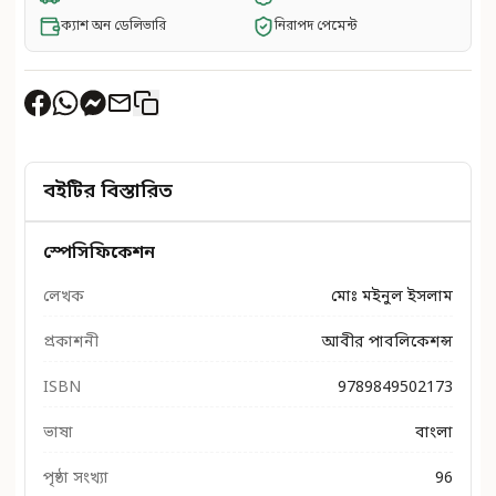
ক্যাশ অন ডেলিভারি
নিরাপদ পেমেন্ট
বইটির বিস্তারিত
স্পেসিফিকেশন
লেখক
মোঃ মইনুল ইসলাম
প্রকাশনী
আবীর পাবলিকেশন্স
ISBN
9789849502173
ভাষা
বাংলা
পৃষ্ঠা সংখ্যা
96