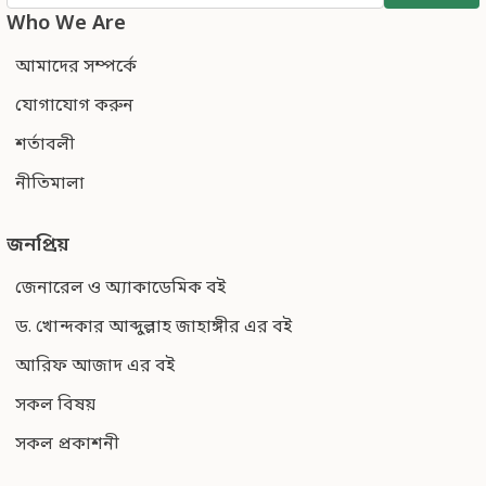
Who We Are
আমাদের সম্পর্কে
যোগাযোগ করুন
শর্তাবলী
নীতিমালা
জনপ্রিয়
জেনারেল ও অ্যাকাডেমিক বই
ড. খোন্দকার আব্দুল্লাহ জাহাঙ্গীর এর বই
আরিফ আজাদ এর বই
সকল বিষয়
সকল প্রকাশনী