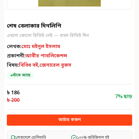
শেষ বেলাকার দিনলিপি
এখনো কোনো রিভিউ নেই — প্রথম রিভিউ দিন
লেখক:
মোঃ মইনুল ইসলাম
প্রকাশনী:
আবীর পাবলিকেশন্স
বিষয়:
বিবিধ বই
,
জেনারেল বুকস
স্টকে আছে
৳ 186
7
% ছাড়
৳ 200
অর্ডার করুন
সারাদেশে ডেলিভারি
১০০% অরিজিনাল বই