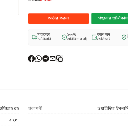
৳ 264
৳ 300
অর্ডার করুন
পছন্দের তালিকায় 
সারাদেশে
১০০%
ক্যাশ অন
ডেলিভারি
অরিজিনাল বই
ডেলিভারি
ওযিয়্যাহ রহ
প্রকাশনী
ওয়াহীদিয়া ইসলামিয়
বাংলা