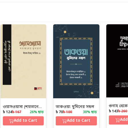
ওয়াসওয়াসা (শয়তানের কুমন্ত্রণা)
তাকওয়া: মুমিনের সম্বল
৳ 143
৳ 260
৳ 124
৳ 167
26
% ছাড়
৳ 70
৳ 100
30
% ছাড়
Add
Add to Cart
Add to Cart