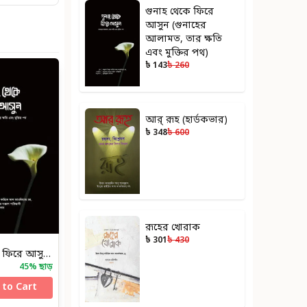
গুনাহ থেকে ফিরে
আসুন (গুনাহের
আলামত, তার ক্ষতি
এবং মুক্তির পথ)
৳ 143
৳ 260
আর্‌ রূহ (হার্ডকভার)
৳ 348
৳ 600
রূহের খোরাক
৳ 301
৳ 430
গুনাহ থেকে ফিরে আসুন (গুনাহের আলামত, তার ক্ষতি এবং মুক্তির পথ)
45
% ছাড়
 to Cart