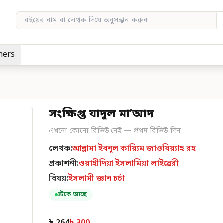
hers
সংক্ষিপ্ত যাদুল মা’আদ
এখনো কোনো রিভিউ নেই — প্রথম রিভিউ দিন
লেখক:
আল্লামা ইবনুল কায়্যিম জাওযিয়্যাহ রহ
প্রকাশনী:
ওয়াহীদিয়া ইসলামিয়া লাইব্রেরী
বিষয়:
ইসলামী জ্ঞান চর্চা
স্টকে আছে