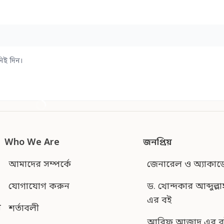
িই দিন।
Who We Are
জনপ্রিয়
আমাদের সম্পর্কে
জেনারেল ও অ্যাকাড
যোগাযোগ করুন
ড. খোন্দকার আব্দুল্লা
এর বই
শর্তাবলী
ন
আরিফ আজাদ এর ব