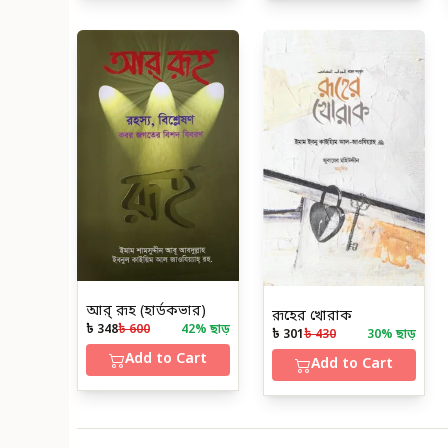
আর্‌ রূহ (হার্ডকভার)
রূহের খোরাক
৳ 348
৳ 600
42
% ছাড়
৳ 301
৳ 430
30
% ছাড়
Add to Cart
Add to Cart