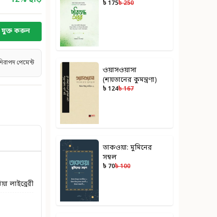
12
% ছাড়
৳ 175
৳ 250
যুক্ত করুন
নিরাপদ পেমেন্ট
ওয়াসওয়াসা
(শয়তানের কুমন্ত্রণা)
৳ 124
৳ 167
তাকওয়া: মুমিনের
সম্বল
৳ 70
৳ 100
া লাইব্রেরী