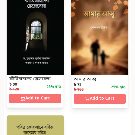
কীর্তিমানদের ছেলেবেলা
আমার আব্বু
৳ 90
৳ 75
25
% ছাড়
25
% ছাড়
৳ 120
৳ 100
Add to Cart
Add to Cart