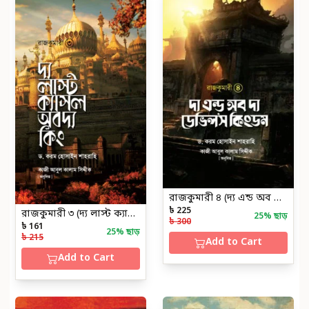
রাজকুমারী ৪ (দ্য এন্ড অব দ্য ডেভিলস কিংডম)
৳ 225
রাজকুমারী ৩ (দ্য লাস্ট ক্যাসল অব দ্য কিং)
25
% ছাড়
৳ 300
৳ 161
25
% ছাড়
৳ 215
Add to Cart
Add to Cart