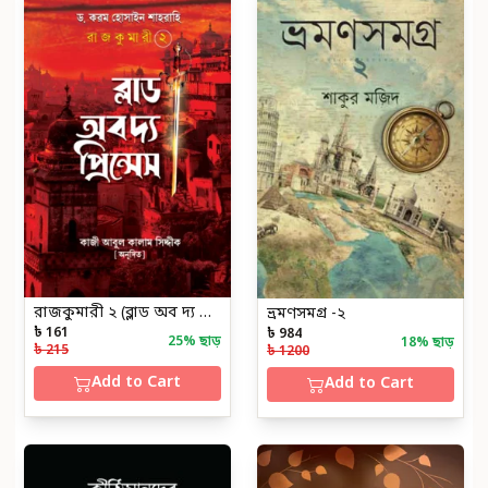
রাজকুমারী ২ (ব্লাড অব দ্য প্রিন্সেস)
ভ্রমণসমগ্র -২
৳ 161
৳ 984
25
% ছাড়
18
% ছাড়
৳ 215
৳ 1200
Add to Cart
Add to Cart