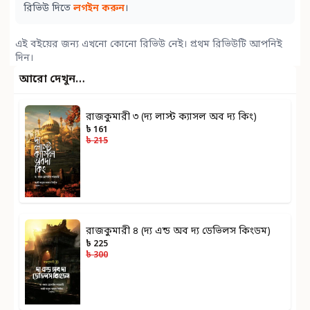
রিভিউ দিতে
লগইন করুন
।
এই বইয়ের জন্য এখনো কোনো রিভিউ নেই। প্রথম রিভিউটি আপনিই
দিন।
আরো দেখুন…
রাজকুমারী ৩ (দ্য লাস্ট ক্যাসল অব দ্য কিং)
৳ 161
৳ 215
রাজকুমারী ৪ (দ্য এন্ড অব দ্য ডেভিলস কিংডম)
৳ 225
৳ 300