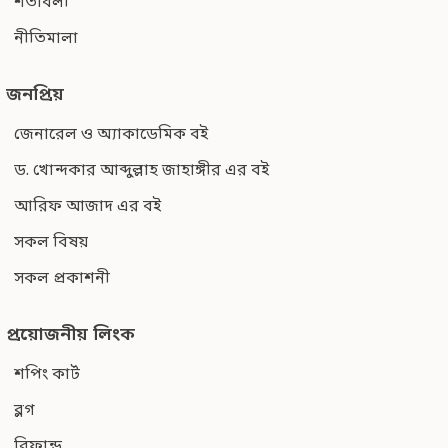
শর্তাবলী
নীতিমালা
জনপ্রিয়
জেনারেল ও অ্যাকাডেমিক বই
ড. খোন্দকার আব্দুল্লাহ জাহাঙ্গীর এর বই
আরিফ আজাদ এর বই
সকল বিষয়
সকল প্রকাশনী
প্রয়োজনীয় লিংক
শপিং কার্ট
ব্লগ
রিফান্ড