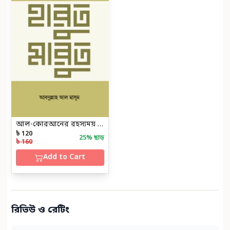
আল-কোরআনের রহস্যময় চরিত্র হারুত মারুত
৳ 120
25
% ছাড়
৳ 160
Add to Cart
রিভিউ ও রেটিং