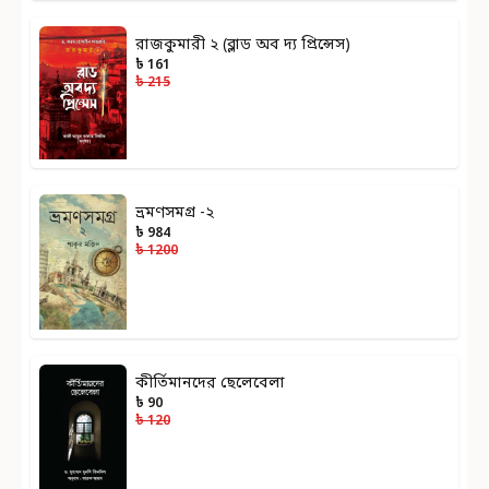
রাজকুমারী ২ (ব্লাড অব দ্য প্রিন্সেস)
৳ 161
৳ 215
ভ্রমণসমগ্র -২
৳ 984
৳ 1200
কীর্তিমানদের ছেলেবেলা
৳ 90
৳ 120