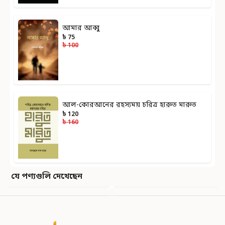
আমার আব্বু
৳ 75
৳ 100
আল-কোরআনের রহস্যময় চরিত্র হারুত মারুত
৳ 120
৳ 160
যে পণ্যগুলি দেখেছেন