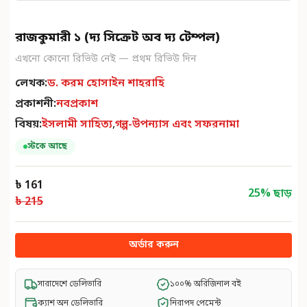
রাজকুমারী ১ (দ্য সিক্রেট অব দ্য টেম্পল)
এখনো কোনো রিভিউ নেই — প্রথম রিভিউ দিন
লেখক:
ড. করম হোসাইন শাহরাহি
প্রকাশনী:
নবপ্রকাশ
বিষয়:
ইসলামী সাহিত্য
,
গল্প-উপন্যাস এবং সফরনামা
স্টকে আছে
৳ 161
25
% ছাড়
৳ 215
অর্ডার করুন
সারাদেশে ডেলিভারি
১০০% অরিজিনাল বই
ক্যাশ অন ডেলিভারি
নিরাপদ পেমেন্ট