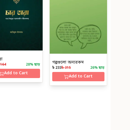
রা
গল্পগুলো অন্যরকম
 164
28
% ছাড়
৳ 233
৳ 315
26
% ছাড়
Add to Cart
Add to Cart