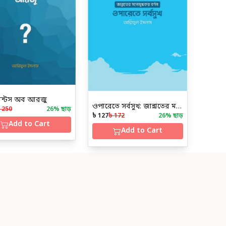
মেন্টস অব আরজু
ওপারেতে সর্বসুখ: জান্নাতের মনোমুগ্ধকর বর্ণনা
 250
26
% ছাড়
৳ 127
৳ 172
26
% ছাড়
Add to Cart
Add to Cart