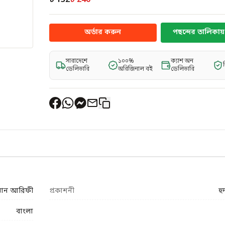
৳ 132
৳ 240
অর্ডার করুন
পছন্দের তালিকায় 
সারাদেশে
১০০%
ক্যাশ অন
ডেলিভারি
অরিজিনাল বই
ডেলিভারি
হমান আরিফী
প্রকাশনী
হু
বাংলা