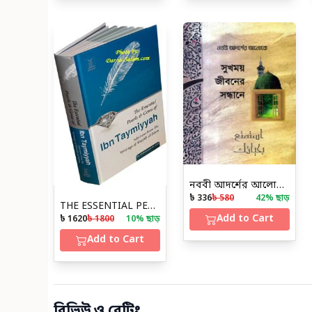
নববী আদর্শের আলোকে সুখময় জীবনের সন্ধানে
৳ 336
৳ 580
42
% ছাড়
THE ESSENTIAL PEARLS AND GEMS OF IBN TAYMIYYAH
Add to Cart
৳ 1620
৳ 1800
10
% ছাড়
Add to Cart
রিভিউ ও রেটিং