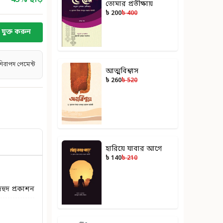
45
% ছাড়
তোমার প্রতীক্ষায়
৳ 200
৳ 400
যুক্ত করুন
নিরাপদ পেমেন্ট
আত্মবিশ্বাস
৳ 260
৳ 520
হারিয়ে যাবার আগে
৳ 140
৳ 210
দহুদ প্রকাশন