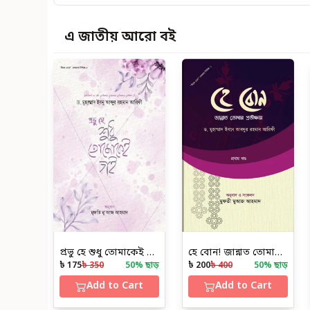
এ জাতীয় আরো বই
প্রভু হে শুধু তোমাকেই চাই
হে বোন! জান্নাত তোমার প্রতীক্ষায়
৳ 175
৳ 350
50
% ছাড়
৳ 200
৳ 400
50
% ছাড়
Add to Cart
Add to Cart