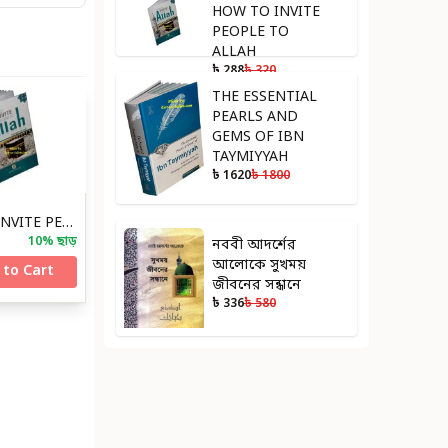
HOW TO INVITE
PEOPLE TO
ALLAH
৳ 288
৳ 320
THE ESSENTIAL
PEARLS AND
GEMS OF IBN
TAYMIYYAH
৳ 1620
৳ 1800
HOW TO INVITE PEOPLE TO ALLAH
10
% ছাড়
নববী আদর্শের
আলোকে সুখময়
 to Cart
জীবনের সন্ধানে
৳ 336
৳ 580