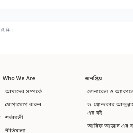
িই দিন।
Who We Are
জনপ্রিয়
আমাদের সম্পর্কে
জেনারেল ও অ্যাকাড
যোগাযোগ করুন
ড. খোন্দকার আব্দুল্লা
এর বই
শর্তাবলী
ন
আরিফ আজাদ এর ব
নীতিমালা