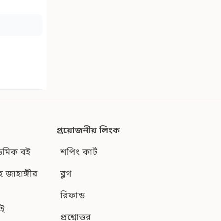
প্রয়োজনীয় লিংক
েমিক বই
শপিং কার্ট
হ জাহাঙ্গীর
ব্লগ
রিফান্ড
ই
প্রশ্নোত্তর