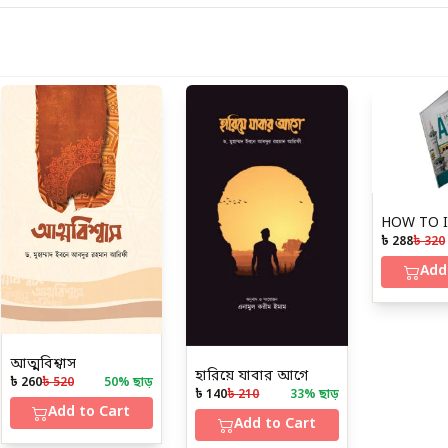
৳ 288
৳ 320
Add
আত্মবিশ্বাস
হারিয়ে যাবার আগে
৳ 260
৳ 520
50
% ছাড়
৳ 140
৳ 210
33
% ছাড়
Add to Cart
Add to Cart