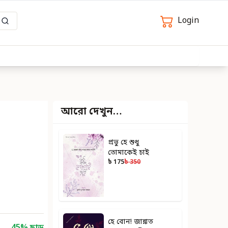
Login
আরো দেখুন…
প্রভু হে শুধু
তোমাকেই চাই
৳ 175
৳ 350
হে বোন! জান্নাত