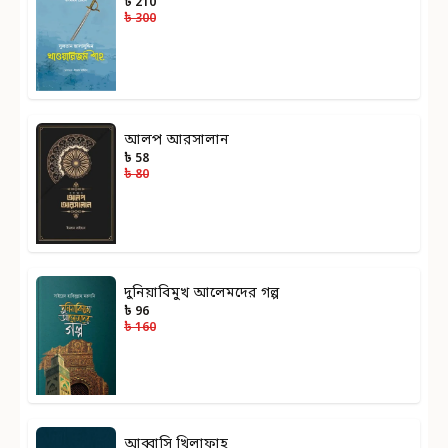
৳ 210
৳ 300
আলপ আরসালান
৳ 58
৳ 80
দুনিয়াবিমুখ আলেমদের গল্প
৳ 96
৳ 160
আব্বাসি খিলাফাহ