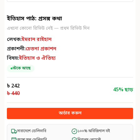
ইতিহাস পাঠ: প্রসঙ্গ কথা
এখনো কোনো রিভিউ নেই — প্রথম রিভিউ দিন
লেখক:
ইমরান রাইহান
প্রকাশনী:
চেতনা প্রকাশন
বিষয়:
ইতিহাস ও ঐতিহ্য
স্টকে আছে
৳ 242
45
% ছাড়
৳ 440
অর্ডার করুন
সারাদেশে ডেলিভারি
১০০% অরিজিনাল বই
ক্যাশ অন ডেলিভারি
নিরাপদ পেমেন্ট