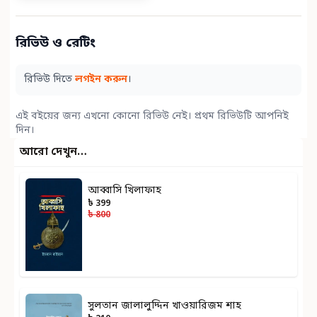
রিভিউ ও রেটিং
রিভিউ দিতে
লগইন করুন
।
এই বইয়ের জন্য এখনো কোনো রিভিউ নেই। প্রথম রিভিউটি আপনিই
দিন।
আরো দেখুন…
আব্বাসি খিলাফাহ
৳ 399
৳ 800
সুলতান জালালুদ্দিন খাওয়ারিজম শাহ