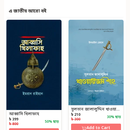
এ জাতীয় আরো বই
সুলতান জালালুদ্দিন খাওয়ারিজম শাহ
আব্বাসি খিলাফাহ
৳ 210
30
% ছাড়
৳ 399
৳ 300
50
% ছাড়
৳ 800
Add to Cart