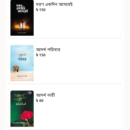
মরণ একদিন আসবেই
৳ 150
আদর্শ পরিবার
৳ 150
আদর্শ নারী
৳ 60