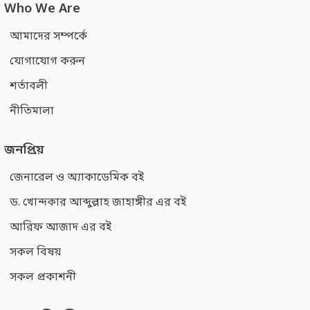
Who We Are
আমাদের সম্পর্কে
যোগাযোগ করুন
শর্তাবলী
নীতিমালা
জনপ্রিয়
জেনারেল ও অ্যাকাডেমিক বই
ড. খোন্দকার আব্দুল্লাহ জাহাঙ্গীর এর বই
আরিফ আজাদ এর বই
সকল বিষয়
সকল প্রকাশনী