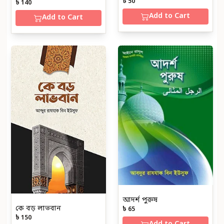
৳ 50
৳ 140
Add to Cart
Add to Cart
আদর্শ পুরুষ
কে বড় লাভবান
৳ 65
৳ 150