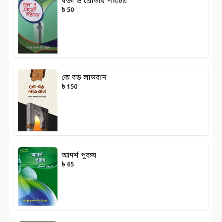
বক্তা ও শ্রোতার পরিচয়
৳ 50
কে বড় লাভবান
৳ 150
আদর্শ পুরুষ
৳ 65