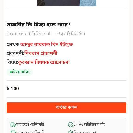
তাফসীর কি মিথ্যা হতে পারে?
এখনো কোনো রিভিউ নেই — প্রথম রিভিউ দিন
লেখক:
আব্দুর রাযযাক বিন ইউসুফ
প্রকাশনী:
নিবরাস প্রকাশনী
বিষয়:
কুরআন বিষয়ক আলোচনা
স্টকে আছে
৳ 100
অর্ডার করুন
সারাদেশে ডেলিভারি
১০০% অরিজিনাল বই
ক্যাশ অন ডেলিভারি
নিরাপদ পেমেন্ট