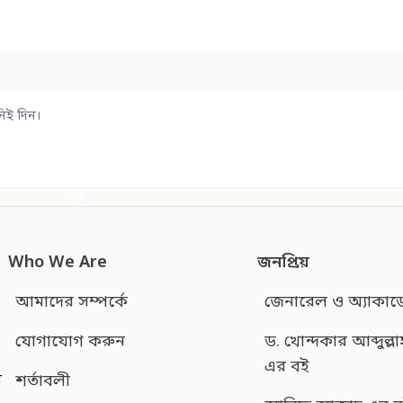
িই দিন।
Who We Are
জনপ্রিয়
আমাদের সম্পর্কে
জেনারেল ও অ্যাকাড
যোগাযোগ করুন
ড. খোন্দকার আব্দুল্লা
এর বই
শর্তাবলী
ন