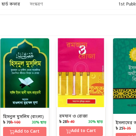
হার্ড কভার
সংস্করণ
1st Publ
রমযান ও রোজা
হিসনুল মুসলিম (বাংলা)
৳ 28
৳ 40
30
% ছাড়
৳ 70
৳ 100
30
% ছাড়
৳ 25
৳ 35
Add to Cart
Add to Cart