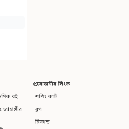
প্রয়োজনীয় লিংক
েমিক বই
শপিং কার্ট
হ জাহাঙ্গীর
ব্লগ
রিফান্ড