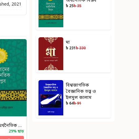
অর্থনৈতিক বিপ্লব
ished, 2021
৳ 25
৳ 35
মা
৳ 231
৳ 330
বিশ্বজাগতিক
বৈজ্ঞানিক তত্ত্ব ও
ইলমুল কালাম
৳ 64
৳ 91
ইসলামের অর্থনৈতিক বিপ্লব
29
% ছাড়