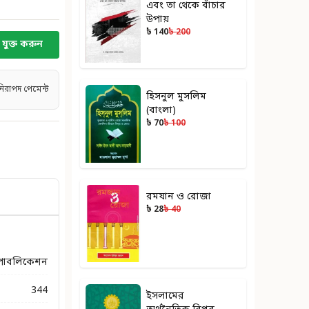
এবং তা থেকে বাঁচার
উপায়
৳ 140
৳ 200
যুক্ত করুন
নিরাপদ পেমেন্ট
হিসনুল মুসলিম
(বাংলা)
৳ 70
৳ 100
রমযান ও রোজা
৳ 28
৳ 40
পাবলিকেশন
344
ইসলামের