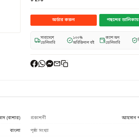
৳ 270
অর্ডার করুন
পছন্দের তালিকায় 
সারাদেশে
১০০%
ক্যাশ অন
ডেলিভারি
অরিজিনাল বই
ডেলিভারি
দ (বাশার)
প্রকাশনী
আহসান 
বাংলা
পৃষ্ঠা সংখ্যা