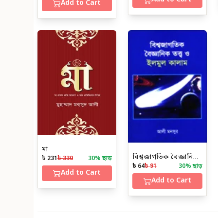
Add to Cart
মা
বিশ্বজাগতিক বৈজ্ঞানিক তত্ত্ব ও ইলমুল কালাম
৳ 231
৳ 330
30
% ছাড়
৳ 64
৳ 91
30
% ছাড়
Add to Cart
Add to Cart