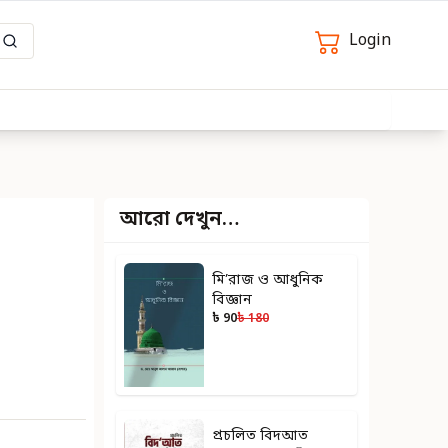
Login
আরো দেখুন…
মি’রাজ ও আধুনিক
বিজ্ঞান
৳ 90
৳ 180
প্রচলিত বিদআত