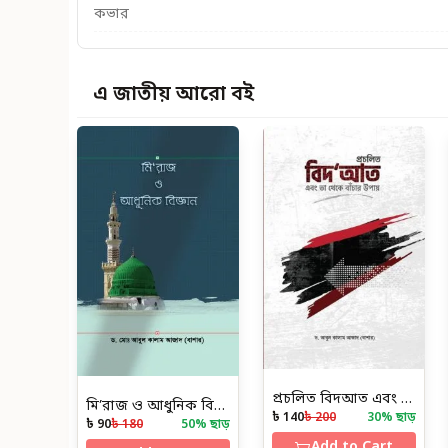
কভার
এ জাতীয় আরো বই
প্রচলিত বিদআত এবং তা থেকে বাঁচার উপায়
মি’রাজ ও আধুনিক বিজ্ঞান
৳ 140
৳ 200
30
% ছাড়
৳ 90
৳ 180
50
% ছাড়
Add to Cart